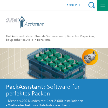
ENGLISH
PackAssistant ist die führende Software zur optimierten Verpackung
baugleicher Bauteile in Behältern.
PackAssistant:
Software
für
perfektes
Packen
- Mehr als 400 Kunden mit über 2.000 Installationen
- Weltweites Netz von Distributions­partnern